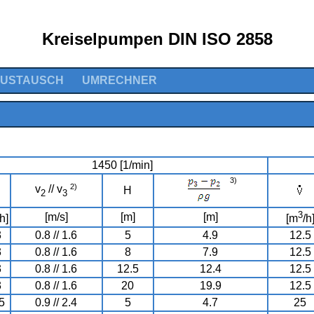
Kreiselpumpen DIN ISO 2858
AUSTAUSCH
UMRECHNER
1450 [1/min]
3)
2)
v
// v
H
2
3
3
[m/s]
[m]
[m]
/h]
[m
/h
3
0.8 // 1.6
5
4.9
12.5
3
0.8 // 1.6
8
7.9
12.5
3
0.8 // 1.6
12.5
12.4
12.5
3
0.8 // 1.6
20
19.9
12.5
5
0.9 // 2.4
5
4.7
25