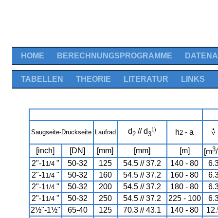
HOME
BERECHNUNGSPROGRAMME
DATEN
TABELLEN
THEORIE
LITERATUR
LINKS
1)
d
// d
h
- a
Saugseite-Druckseite
Laufrad
2
2
3
3
[inch]
[DN]
[mm]
[mm]
[m]
[m
2"-1
"
50-32
125
54.5 // 37.2
140 - 80
6.
1/4
2"-1
"
50-32
160
54.5 // 37.2
160 - 80
6.
1/4
2"-1
"
50-32
200
54.5 // 37.2
180 - 80
6.
1/4
2"-1
"
50-32
250
54.5 // 37.2
225 - 100
6.
1/4
2½"-1½"
65-40
125
70.3 // 43.1
140 - 80
12.