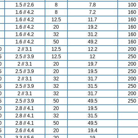
1.5 // 2.6
8
7.8
100
1.6 // 4.2
8
7.2
160
1.6 // 4.2
12.5
11.7
160
1.6 // 4.2
20
19.2
160
1.6 // 4.2
32
31.2
160
1.6 // 4.2
50
49.2
160
0
2 // 3.1
12.5
12.2
200
5
2.5 // 3.9
12.5
12
250
0
2 // 3.1
20
19.7
200
5
2.5 // 3.9
20
19.5
250
0
2 // 3.1
32
31.7
200
5
2.5 // 3.9
32
31.5
250
0
2 // 3.1
32
31.7
200
5
2.5 // 3.9
50
49.5
250
0
2.8 // 4.1
20
19.5
0
2.8 // 4.1
32
31.5
0
2.8 // 4.1
50
49.5
5
2.6 // 4.4
20
19.4
0
3.3 // 5.6
20
19