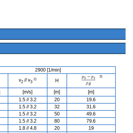
2900 [1/min]
3)
2)
v
// v
H
2
3
[m/s]
[m]
[m]
]
1.5 // 3.2
20
19.6
1.5 // 3.2
32
31.6
1.5 // 3.2
50
49.6
1.5 // 3.2
80
79.6
1.8 // 4.8
20
19