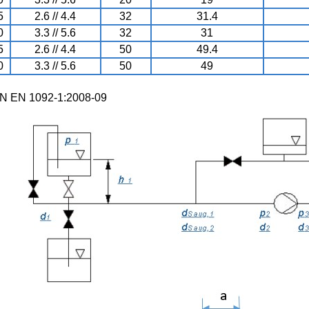
5
2.6 // 4.4
32
31.4
0
3.3 // 5.6
32
31
5
2.6 // 4.4
50
49.4
0
3.3 // 5.6
50
49
IN EN 1092-1:2008-09